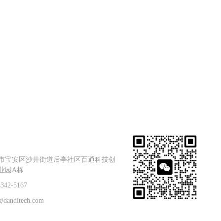
市宝安区沙井街道后亭社区百通科技创
业园A栋
4342-5167
@danditech.com