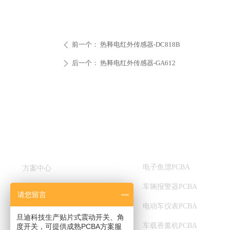
前一个：
热释电红外传感器-DC818B
ꄴ
后一个：
热释电红外传感器-GA612
ꄲ
快速导航
方案中心
电子鱼漂PCBA
方案中心
车辆报警器PCBA
产品服务
请您留言
电动车仪表PCBA
关于我们
旦迪科技生产贴片式震动开关、角
车载香薰机PCBA
度开关，可提供成熟PCBA方案服