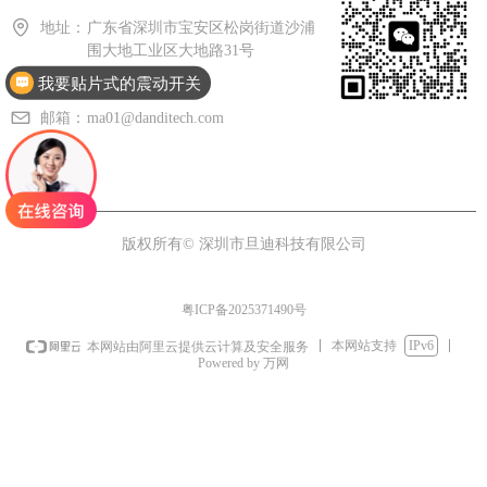
地址：
广东省深圳市宝安区松岗街道沙浦
围大地工业区大地路31号
我要贴片式的震动开关
手机：
130-4342-5167
邮箱：
ma01@danditech.com
版权所有©
深圳市旦迪科技有限公司
粤ICP备2025371490号
本网站支持
IPv6
本网站由阿里云提供云计算及安全服务
Powered by 万网